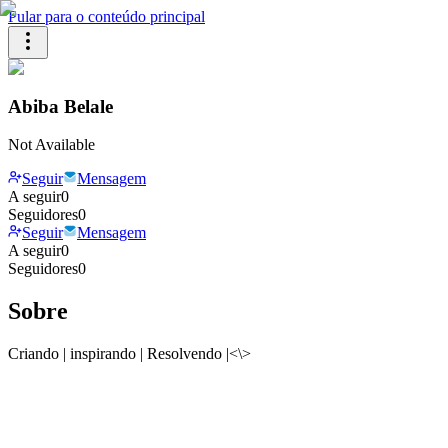
Pular para o conteúdo principal
Abiba Belale
Not Available
Seguir
Mensagem
A seguir
0
Seguidores
0
Seguir
Mensagem
A seguir
0
Seguidores
0
Sobre
Criando | inspirando | Resolvendo |<\>