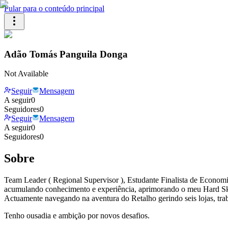
Pular para o conteúdo principal
Adão Tomás Panguila Donga
Not Available
Seguir
Mensagem
A seguir
0
Seguidores
0
Seguir
Mensagem
A seguir
0
Seguidores
0
Sobre
Team Leader ( Regional Supervisor ), Estudante Finalista de Econom
acumulando conhecimento e experiência, aprimorando o meu Hard Skil
Actuamente navegando na aventura do Retalho gerindo seis lojas, traba
Tenho ousadia e ambição por novos desafios.