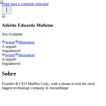
Pular para o conteúdo principal
Adérito Eduardo Mufume
Not Available
Seguir
Mensagem
A seguir
0
Seguidores
0
Seguir
Mensagem
A seguir
0
Seguidores
0
Sobre
Founder & CEO Muffins Corp., with a dream to turn the most
biggest technology company in mozambique