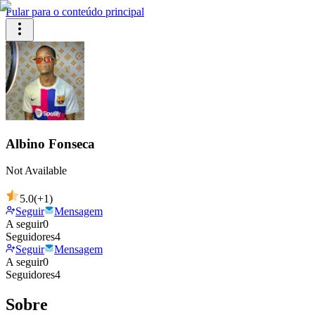
Pular para o conteúdo principal
Albino Fonseca
Not Available
5.0
(+
1
)
Seguir
Mensagem
A seguir
0
Seguidores
4
Seguir
Mensagem
A seguir
0
Seguidores
4
Sobre