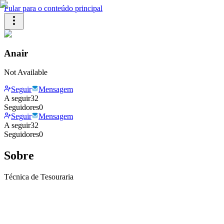
Pular para o conteúdo principal
Anair
Not Available
Seguir
Mensagem
A seguir
32
Seguidores
0
Seguir
Mensagem
A seguir
32
Seguidores
0
Sobre
Técnica de Tesouraria