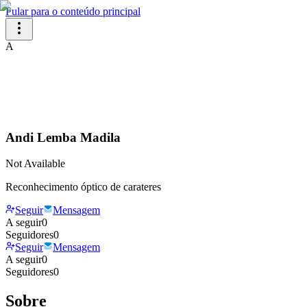
Pular para o conteúdo principal
A
Andi Lemba Madila
Not Available
Reconhecimento óptico de carateres
Seguir
Mensagem
A seguir
0
Seguidores
0
Seguir
Mensagem
A seguir
0
Seguidores
0
Sobre