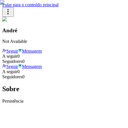
Pular para o conteúdo principal
André
Not Available
Seguir
Mensagem
A seguir
0
Seguidores
0
Seguir
Mensagem
A seguir
0
Seguidores
0
Sobre
Persistência