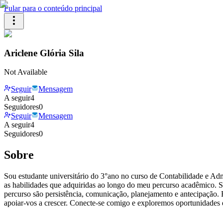
Pular para o conteúdo principal
Ariclene Glória Sila
Not Available
Seguir
Mensagem
A seguir
4
Seguidores
0
Seguir
Mensagem
A seguir
4
Seguidores
0
Sobre
Sou estudante universitário do 3°ano no curso de Contabilidade e Ad
as habilidades que adquiridas ao longo do meu percurso acadêmico. S
percurso são persistência, comunicação, planejamento e antecipação. 
apoiar-vos a crescer. Conecte-se comigo e exploremos oportunidades 