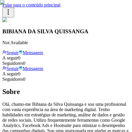
Pular para o conteúdo principal
BIBIANA DA SILVA QUISSANGA
Not Available
Seguir
Mensagem
A seguir
0
Seguidores
0
Seguir
Mensagem
A seguir
0
Seguidores
0
Sobre
Olá, chamo-me Bibiana da Silva Quissanga e sou uma profissional
com vasta experiência na área de marketing digital. Tenho
habilidades em estratégias de marketing, análise de dados e gestão
de redes sociais. Utilizo frequentemente ferramentas como Google
Analytics, Facebook Ads e Hootsuite para otimizar o desempenho
das campanhas digitais. Sou uma apaixonada por ajudar as marcas a