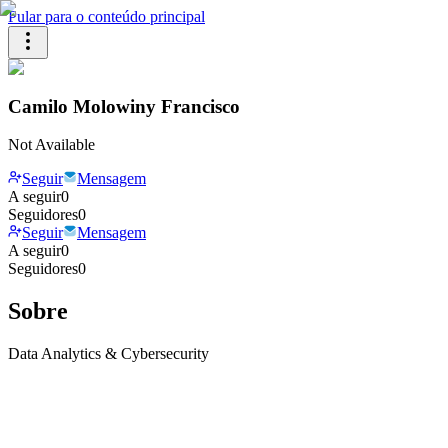
Pular para o conteúdo principal
Camilo Molowiny Francisco
Not Available
Seguir
Mensagem
A seguir
0
Seguidores
0
Seguir
Mensagem
A seguir
0
Seguidores
0
Sobre
Data Analytics & Cybersecurity