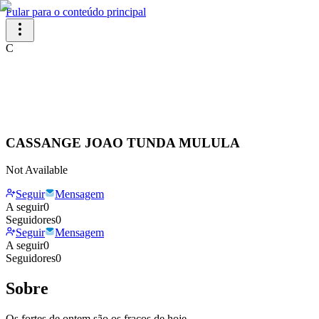
Pular para o conteúdo principal
C
CASSANGE JOAO TUNDA MULULA
Not Available
Seguir
Mensagem
A seguir
0
Seguidores
0
Seguir
Mensagem
A seguir
0
Seguidores
0
Sobre
Os fortes de ontem são os fracos de hoje