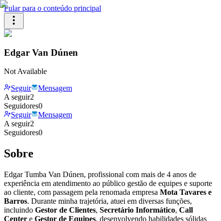
Pular para o conteúdo principal
Edgar Van Dúnen
Not Available
Seguir
Mensagem
A seguir
2
Seguidores
0
Seguir
Mensagem
A seguir
2
Seguidores
0
Sobre
Edgar Tumba Van Dúnen, profissional com mais de 4 anos de
experiência em atendimento ao público gestão de equipes e suporte
ao cliente, com passagem pela renomada empresa
Mota Tavares e
Barros
. Durante minha trajetória, atuei em diversas funções,
incluindo
Gestor de Clientes
,
Secretário Informático
,
Call
Center
e
Gestor de Equipes
, desenvolvendo habilidades sólidas