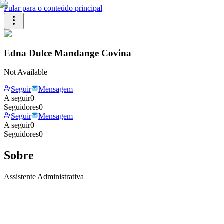
Pular para o conteúdo principal
Edna Dulce Mandange Covina
Not Available
Seguir
Mensagem
A seguir
0
Seguidores
0
Seguir
Mensagem
A seguir
0
Seguidores
0
Sobre
Assistente Administrativa